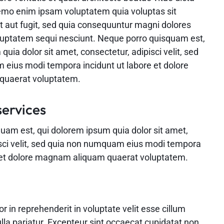
emo enim ipsam voluptatem quia voluptas sit
t aut fugit, sed quia consequuntur magni dolores
oluptatem sequi nesciunt. Neque porro quisquam est,
quia dolor sit amet, consectetur, adipisci velit, sed
eius modi tempora incidunt ut labore et dolore
uaerat voluptatem.
services
uam est, qui dolorem ipsum quia dolor sit amet,
isci velit, sed quia non numquam eius modi tempora
e et dolore magnam aliquam quaerat voluptatem.
or in reprehenderit in voluptate velit esse cillum
ulla pariatur. Excepteur sint occaecat cupidatat non