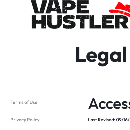
Legal
VAPE
YOUR
HUSTLER
ONE-
STOP
SOLUTION
Access
FOR
Terms of Use
VAPES
Privacy Policy
Last Revised: 09/16