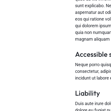
sunt explicabo. N
aspernatur aut odi
eos qui ratione v
qui dolorem ipsum 
quia non numquam 
magnam aliquam q
Accessible 
Neque porro quisq
consectetur, adip
incidunt ut labor
Liability
Duis aute irure dol
dolore eu fugiat n