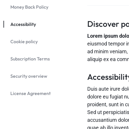
Money Back Policy
Discover pa
Accessibility
Lorem ipsum dolor 
Cookie policy
eiusmod tempor in
ad minim veniam, q
Subscription Terms
aliquip ex ea co
Accessibilit
Security overview
Duis aute irure dol
License Agreement
dolore eu fugiat n
proident, sunt in c
Sed ut perspiciati
accusantium dolo
quae ab illo invent