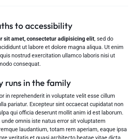
ths to accessibility
sit amet, consectetur adipisicing elit
, sed do
cididunt ut labore et dolore magna aliqua. Ut enim
uis nostrud exercitation ullamco laboris nisi ut
mmodo consequat.
y runs in the family
or in reprehenderit in voluptate velit esse cillum
ulla pariatur. Excepteur sint occaecat cupidatat non
ulpa qui officia deserunt mollit anim id est laborum.
s unde omnis iste natus error sit voluptatem
remque laudantium, totam rem aperiam, eaque ipsa
ore veritatis et quasi architecto beatae vitae dicta