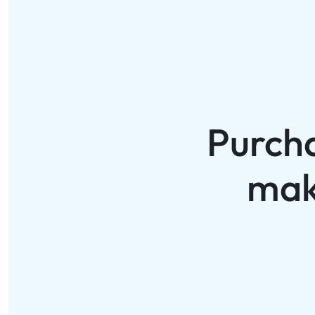
Purch
mak